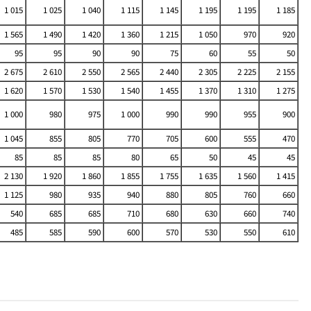
1 015
1 025
1 040
1 115
1 145
1 195
1 195
1 185
1 565
1 490
1 420
1 360
1 215
1 050
970
920
95
95
90
90
75
60
55
50
2 675
2 610
2 550
2 565
2 440
2 305
2 225
2 155
1 620
1 570
1 530
1 540
1 455
1 370
1 310
1 275
1 000
980
975
1 000
990
990
955
900
1 045
855
805
770
705
600
555
470
85
85
85
80
65
50
45
45
2 130
1 920
1 860
1 855
1 755
1 635
1 560
1 415
1 125
980
935
940
880
805
760
660
540
685
685
710
680
630
660
740
485
585
590
600
570
530
550
610