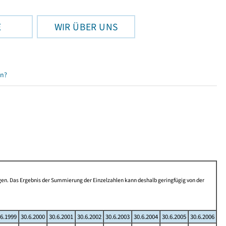
E
WIR ÜBER UNS
en?
en. Das Ergebnis der Summierung der Einzelzahlen kann deshalb geringfügig von der
.6.1999
30.6.2000
30.6.2001
30.6.2002
30.6.2003
30.6.2004
30.6.2005
30.6.2006