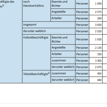
äftigte des
nach
Beamte und
Personen
1 050
1)
Dienstverhältnis
Richter
es
Angestellte
Personen
2 575
Arbeiter
Personen
200
insgesamt
Personen
3 820
darunter weiblich
Personen
2 520
Vollzeitbeschäftigte
Beamte und
Personen
1 035
Richter
Angestellte
Personen
2 135
Arbeiter
Personen
195
zusammen
Personen
3 365
darunter weiblich
Personen
2 075
2)
zusammen
Personen
455
Teilzeitbeschäftigte
darunter weiblich
Personen
440