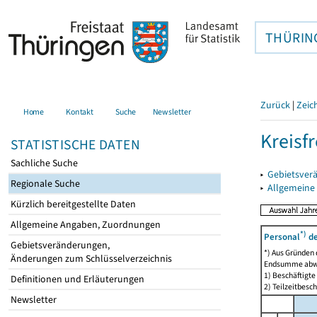
THÜRIN
Zurück
|
Zeic
Home
Kontakt
Suche
Newsletter
Kreisfr
STATISTISCHE DATEN
Sachliche Suche
▸
Gebietsverä
Regionale Suche
▸
Allgemeine
Kürzlich bereitgestellte Daten
Allgemeine Angaben, Zuordnungen
*)
Personal
de
Gebietsveränderungen,
*) Aus Gründen
Änderungen zum Schlüsselverzeichnis
Endsumme abw
1) Beschäftigt
Definitionen und Erläuterungen
2) Teilzeitbesch
Newsletter