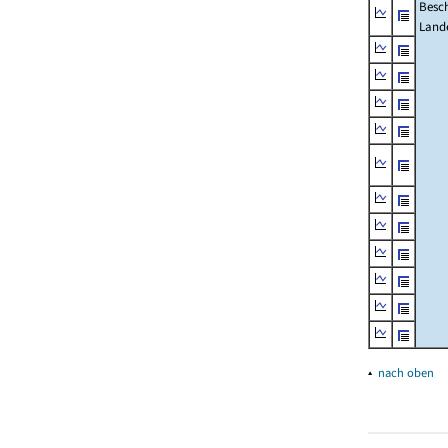
Besch
Land
▴
nach oben