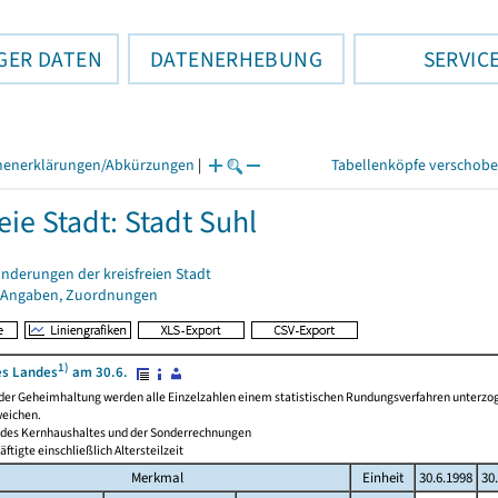
GER DATEN
DATENERHEBUNG
SERVIC
henerklärungen/Abkürzungen
|
Tabellenköpfe verschob
eie Stadt: Stadt Suhl
nderungen der kreisfreien Stadt
 Angaben, Zuordnungen
1)
s Landes
am 30.6.
 der Geheimhaltung werden alle Einzelzahlen einem statistischen Rundungsverfahren unterzog
eichen.
e des Kernhaushaltes und der Sonderrechnungen
äftigte einschließlich Altersteilzeit
Merkmal
Einheit
30.6.1998
30