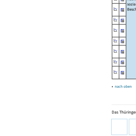
sozia
Beschä
▴
nach oben
Das Thüringer