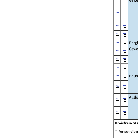
Gewe
Berg
Gewe
Bauh
Ausb
Kreisfreie S
*) Fortschreib