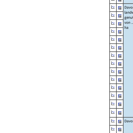
Davon
landw
genut
von ..
ha
Davo