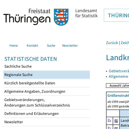
THÜRIN
Zurück
|
Zeic
Home
Kontakt
Suche
Newsletter
Landkr
STATISTISCHE DATEN
Sachliche Suche
▸
Gebietsver
Regionale Suche
▸
Allgemeine
Kürzlich bereitgestellte Daten
Allgemeine Angaben, Zuordnungen
Größenstrukt
Gebietsveränderungen,
ab 1999 zweijäh
Änderungen zum Schlüsselverzeichnis
ab 1999 geände
Definitionen und Erläuterungen
Landw
Newsletter
Betri