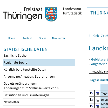
THÜRIN
Zurück
|
Zeic
Home
Kontakt
Suche
Newsletter
Landkr
STATISTISCHE DATEN
Sachliche Suche
▸
Gebietsver
Regionale Suche
▸
Allgemeine
Kürzlich bereitgestellte Daten
Allgemeine Angaben, Zuordnungen
Tageseinrich
Gebietsveränderungen,
Änderungen zum Schlüsselverzeichnis
Tages
Definitionen und Erläuterungen
Davo
Newsletter
Kind
unte