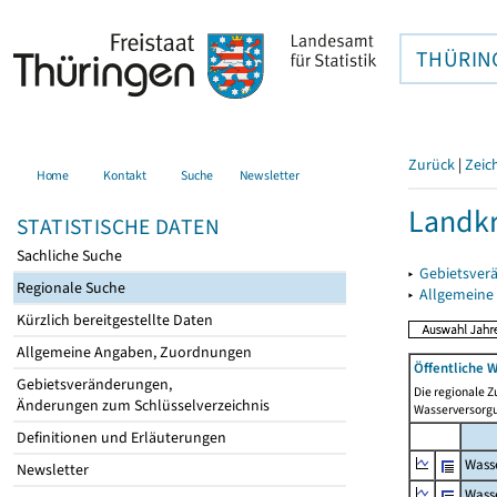
THÜRIN
Zurück
|
Zeic
Home
Kontakt
Suche
Newsletter
Landkr
STATISTISCHE DATEN
Sachliche Suche
▸
Gebietsver
Regionale Suche
▸
Allgemeine
Kürzlich bereitgestellte Daten
Allgemeine Angaben, Zuordnungen
Öffentliche 
Gebietsveränderungen,
Die regionale 
Änderungen zum Schlüsselverzeichnis
Wasserversorgu
Definitionen und Erläuterungen
Wass
Newsletter
Wass