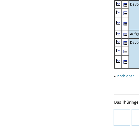
Davo
Aufg
Davo
▴
nach oben
Das Thüringer