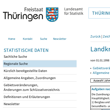
THÜRIN
Zurück
|
Zeic
Home
Kontakt
Suche
Newsletter
Landkr
STATISTISCHE DATEN
Sachliche Suche
von 01.01.1998 
Regionale Suche
▸
Gebietsver
Kürzlich bereitgestellte Daten
▸
Allgemeine
Allgemeine Angaben, Zuordnungen
Gebietsveränderungen,
Aufgaben nac
Änderungen zum Schlüsselverzeichnis
Die Zuordnung d
Definitionen und Erläuterungen
Haupttätigkeit.
1) Bergbau und
Newsletter
Gesundheits- un