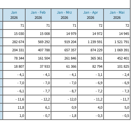
Jan
Jan - Feb
Jan - Mrz
Jan - Apr
Jan - Mai
2026
2026
2026
2026
2026
71
71
71
72
72
15 030
15 008
14 979
14 972
14 945
282 674
569 292
919 204
1 239 591
1 521 791
204 331
407 788
657 357
874 229
1 069 391
78 344
161 504
261 846
365 361
452 401
18 807
37 933
61 366
82 794
101 825
- 4,1
- 4,1
- 4,1
- 3,1
- 2,4
- 7,0
- 7,0
- 7,0
- 6,9
- 6,9
- 6,1
- 7,7
- 8,7
- 7,2
- 7,3
- 11,6
- 12,2
- 12,0
- 11,2
- 11,7
11,8
6,1
0,9
4,0
5,0
1,0
- 0,7
- 1,8
- 0,3
- 0,5