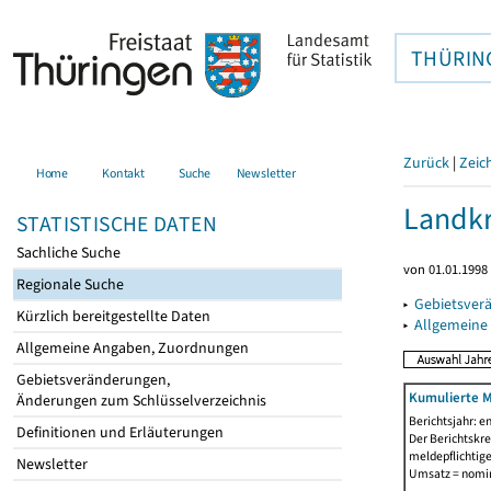
THÜRIN
Zurück
|
Zeic
Home
Kontakt
Suche
Newsletter
Landkr
STATISTISCHE DATEN
Sachliche Suche
von 01.01.1998 
Regionale Suche
▸
Gebietsver
Kürzlich bereitgestellte Daten
▸
Allgemeine
Allgemeine Angaben, Zuordnungen
Gebietsveränderungen,
Kumulierte M
Änderungen zum Schlüsselverzeichnis
Berichtsjahr: e
Definitionen und Erläuterungen
Der Berichtskre
meldepflichtige
Newsletter
Umsatz = nomin