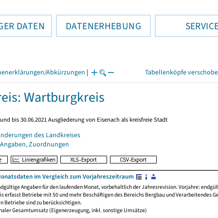
GER DATEN
DATENERHEBUNG
SERVIC
henerklärungen/Abkürzungen
|
Tabellenköpfe verschob
eis: Wartburgkreis
und bis 30.06.2021 Ausgliederung von Eisenach als kreisfreie Stadt
änderungen des Landkreises
 Angaben, Zuordnungen
onatsdaten im Vergleich zum Vorjahreszeitraum
ndgültige Angaben für den laufenden Monat, vorbehaltlich der Jahresrevision. Vorjahre: endgül
is erfasst Betriebe mit 50 und mehr Beschäftigen des Bereichs Bergbau und Verarbeitendes 
n Betriebe sind zu berücksichtigen.
aler Gesamtumsatz (Eigenerzeugung, inkl. sonstige Umsätze)