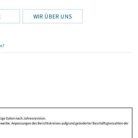
E
WIR ÜBER UNS
en?
tige Daten nach Jahresrevision.
Gewerbe. Anpassungen des Berichtskreises aufgrund geänderter Beschäftigtenzahlen der