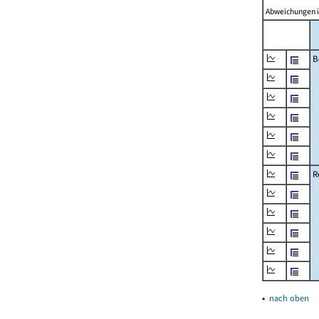
Abweichungen 
B
R
▴
nach oben