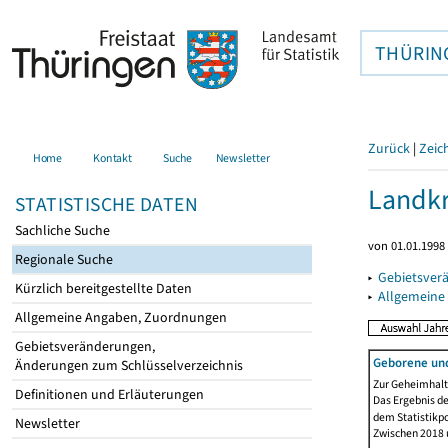
THÜRIN
Zurück
|
Zeic
Home
Kontakt
Suche
Newsletter
Landkr
STATISTISCHE DATEN
Sachliche Suche
von 01.01.1998 
Regionale Suche
▸
Gebietsver
Kürzlich bereitgestellte Daten
▸
Allgemeine
Allgemeine Angaben, Zuordnungen
Gebietsveränderungen,
Geborene un
Änderungen zum Schlüsselverzeichnis
Zur Geheimhaltu
Definitionen und Erläuterungen
Das Ergebnis d
dem Statistikp
Newsletter
Zwischen 2018 u