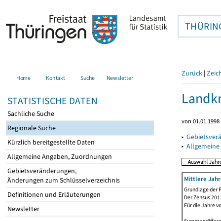
THÜRIN
Zurück
|
Zeic
Home
Kontakt
Suche
Newsletter
Landkr
STATISTISCHE DATEN
Sachliche Suche
von 01.01.1998 
Regionale Suche
▸
Gebietsver
Kürzlich bereitgestellte Daten
▸
Allgemeine
Allgemeine Angaben, Zuordnungen
Gebietsveränderungen,
Mittlere Jah
Änderungen zum Schlüsselverzeichnis
Grundlage der F
Definitionen und Erläuterungen
Der Zensus 2011
Für die Jahre v
Newsletter