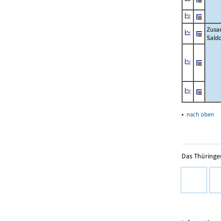
Zusa
Sald
▴
nach oben
Das Thüringer