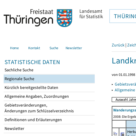
THÜRIN
Zurück
|
Zeic
Home
Kontakt
Suche
Newsletter
Landkr
STATISTISCHE DATEN
Sachliche Suche
von 01.01.1998 
Regionale Suche
▸
Gebietsver
Kürzlich bereitgestellte Daten
▸
Allgemeine
Allgemeine Angaben, Zuordnungen
Gebietsveränderungen,
Wanderungssa
Änderungen zum Schlüsselverzeichnis
2008: Die Ergeb
Definitionen und Erläuterungen
Newsletter
Herku