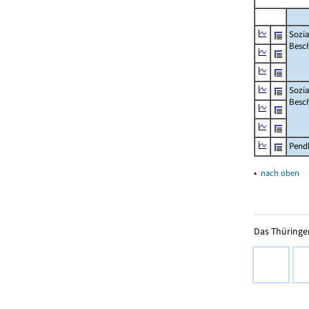
Sozia
Besch
Sozia
Besc
Pend
▴
nach oben
Das Thüringer