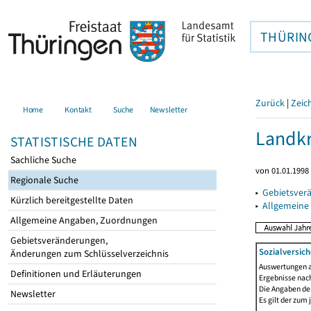
THÜRIN
Zurück
|
Zeic
Home
Kontakt
Suche
Newsletter
Landkr
STATISTISCHE DATEN
Sachliche Suche
von 01.01.1998 
Regionale Suche
▸
Gebietsver
Kürzlich bereitgestellte Daten
▸
Allgemeine
Allgemeine Angaben, Zuordnungen
Gebietsveränderungen,
Sozialversich
Änderungen zum Schlüsselverzeichnis
Auswertungen au
Definitionen und Erläuterungen
Ergebnisse nach
Die Angaben der
Newsletter
Es gilt der zum