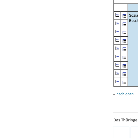
Sozia
Besch
▴
nach oben
Das Thüringer