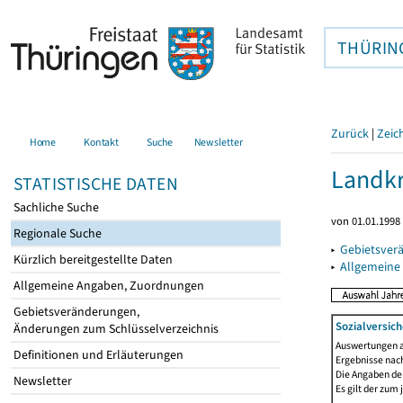
THÜRIN
Zurück
|
Zeic
Home
Kontakt
Suche
Newsletter
Landkr
STATISTISCHE DATEN
Sachliche Suche
von 01.01.1998 
Regionale Suche
▸
Gebietsver
Kürzlich bereitgestellte Daten
▸
Allgemeine
Allgemeine Angaben, Zuordnungen
Gebietsveränderungen,
Sozialversic
Änderungen zum Schlüsselverzeichnis
Auswertungen au
Definitionen und Erläuterungen
Ergebnisse nach
Die Angaben der
Newsletter
Es gilt der zum