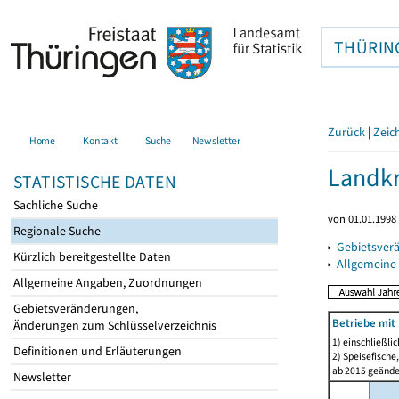
THÜRIN
Zurück
|
Zeic
Home
Kontakt
Suche
Newsletter
Landkr
STATISTISCHE DATEN
Sachliche Suche
von 01.01.1998 
Regionale Suche
▸
Gebietsver
Kürzlich bereitgestellte Daten
▸
Allgemeine
Allgemeine Angaben, Zuordnungen
Gebietsveränderungen,
Betriebe mit
Änderungen zum Schlüsselverzeichnis
1) einschließli
Definitionen und Erläuterungen
2) Speisefische
ab 2015 geände
Newsletter