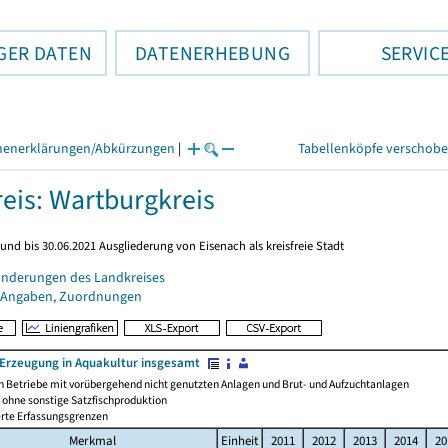
GER DATEN
DATENERHEBUNG
SERVIC
henerklärungen/Abkürzungen
|
Tabellenköpfe verschob
eis: Wartburgkreis
und bis 30.06.2021 Ausgliederung von Eisenach als kreisfreie Stadt
änderungen des Landkreises
 Angaben, Zuordnungen
 Erzeugung in Aquakultur insgesamt
ch Betriebe mit vorübergehend nicht genutzten Anlagen und Brut- und Aufzuchtanlagen
, ohne sonstige Satzfischproduktion
rte Erfassungsgrenzen
Merkmal
Einheit
2011
2012
2013
2014
20