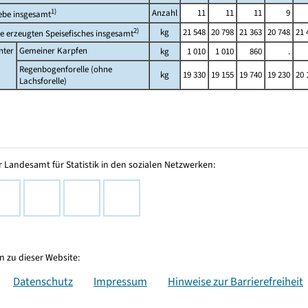
1)
Anzahl
11
11
11
9
ebe insgesamt
2)
kg
21 548
20 798
21 363
20 748
21 
 erzeugten Speisefisches insgesamt
nter
Gemeiner Karpfen
kg
1 010
1 010
860
.
Regenbogenforelle (ohne
kg
19 330
19 155
19 740
19 230
20 
Lachsforelle)
 Landesamt für Statistik in den sozialen Netzwerken:
 zu dieser Website:
Datenschutz
Impressum
Hinweise zur Barrierefreiheit