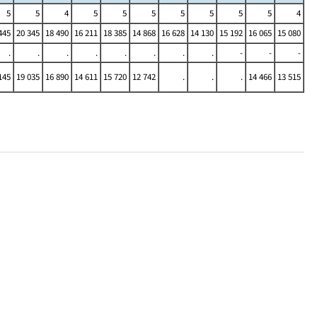
5
5
4
5
5
5
5
5
5
5
4
445
20 345
18 490
16 211
18 385
14 868
16 628
14 130
15 192
16 065
15 080
.
.
.
.
.
.
.
.
-
-
-
145
19 035
16 890
14 611
15 720
12 742
.
.
.
14 466
13 515