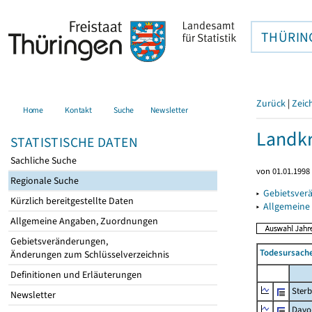
THÜRIN
Zurück
|
Zeic
Home
Kontakt
Suche
Newsletter
Landkr
STATISTISCHE DATEN
Sachliche Suche
von 01.01.1998 
Regionale Suche
▸
Gebietsver
Kürzlich bereitgestellte Daten
▸
Allgemeine
Allgemeine Angaben, Zuordnungen
Gebietsveränderungen,
Todesursach
Änderungen zum Schlüsselverzeichnis
Definitionen und Erläuterungen
Sterb
Newsletter
Davo