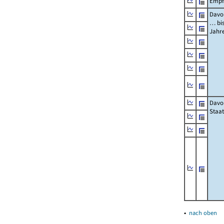
Empf
Davon
… bi
Jahr
Davo
Staat
▴
nach oben