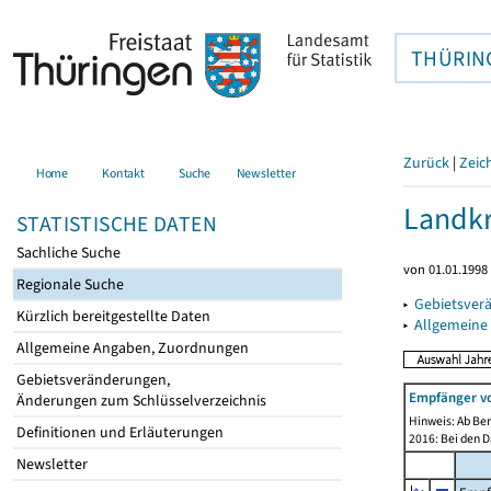
THÜRIN
Zurück
|
Zeic
Home
Kontakt
Suche
Newsletter
Landkr
STATISTISCHE DATEN
Sachliche Suche
von 01.01.1998 
Regionale Suche
▸
Gebietsver
Kürzlich bereitgestellte Daten
▸
Allgemeine
Allgemeine Angaben, Zuordnungen
Gebietsveränderungen,
Empfänger vo
Änderungen zum Schlüsselverzeichnis
Hinweis: Ab Ber
Definitionen und Erläuterungen
2016: Bei den D
Newsletter