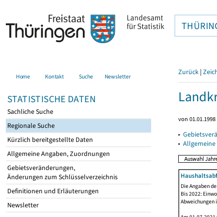
THÜRIN
Zurück
|
Zeic
Home
Kontakt
Suche
Newsletter
Landkr
STATISTISCHE DATEN
Sachliche Suche
von 01.01.1998 
Regionale Suche
▸
Gebietsver
Kürzlich bereitgestellte Daten
▸
Allgemeine
Allgemeine Angaben, Zuordnungen
Gebietsveränderungen,
Haushaltsabfä
Änderungen zum Schlüsselverzeichnis
Die Angaben der
Definitionen und Erläuterungen
Bis 2022: Einwo
Abweichungen i
Newsletter