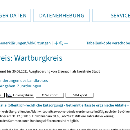
GER DATEN
DATENERHEBUNG
SERVIC
henerklärungen/Abkürzungen
|
Tabellenköpfe verschob
eis: Wartburgkreis
und bis 30.06.2021 Ausgliederung von Eisenach als kreisfreie Stadt
änderungen des Landkreises
 Angaben, Zuordnungen
lle (öffentlich-rechtliche Entsorgung) - Getrennt erfasste organische Abfälle -
 kreisübergreifenden Abfallwirtschaftszweckverbände werden anteilmäßig nach der Bevölkerun
hner am 31.12.; (2016: Einwohner am 30.6.); ab 2023: Mittlere Jahresbevölkerung
n den Summen durch Rundungsdifferenzen sind möglich.