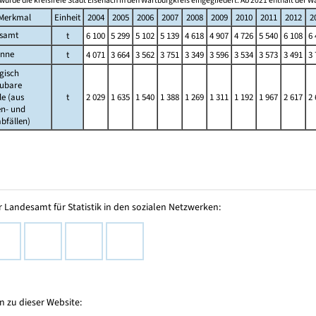
urde die kreisfreie Stadt Eisenach in den Wartburgkreis eingegliedert. Ab 2021 enthält der W
Merkmal
Einheit
2004
2005
2006
2007
2008
2009
2010
2011
2012
2
esamt
t
6 100
5 299
5 102
5 139
4 618
4 907
4 726
5 540
6 108
6 
onne
t
4 071
3 664
3 562
3 751
3 349
3 596
3 534
3 573
3 491
3 
gisch
ubare
le (aus
t
2 029
1 635
1 540
1 388
1 269
1 311
1 192
1 967
2 617
2 
en- und
bfällen)
 Landesamt für Statistik in den sozialen Netzwerken:
 zu dieser Website: