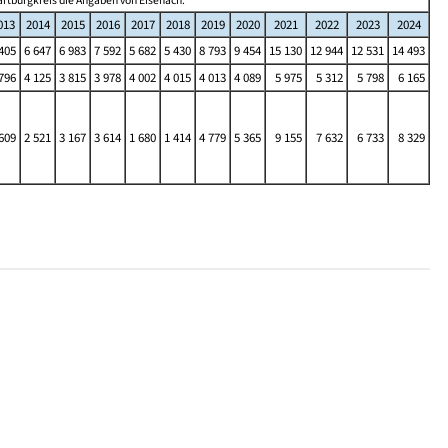
artburgkreis die Angaben von Eisenach.
013
2014
2015
2016
2017
2018
2019
2020
2021
2022
2023
2024
405
6 647
6 983
7 592
5 682
5 430
8 793
9 454
15 130
12 944
12 531
14 493
796
4 125
3 815
3 978
4 002
4 015
4 013
4 089
5 975
5 312
5 798
6 165
609
2 521
3 167
3 614
1 680
1 414
4 779
5 365
9 155
7 632
6 733
8 329