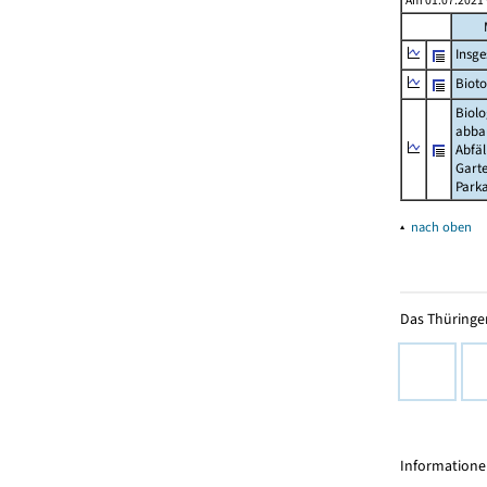
Am 01.07.2021 w
Insg
Biot
Biolo
abba
Abfäl
Gart
Parka
▴
nach oben
Das Thüringer
Informationen