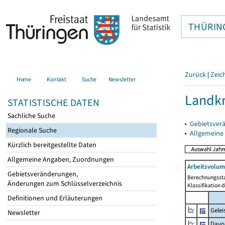
THÜRIN
Zurück
|
Zeic
Home
Kontakt
Suche
Newsletter
Landkr
STATISTISCHE DATEN
Sachliche Suche
▸
Gebietsver
Regionale Suche
▸
Allgemeine
Kürzlich bereitgestellte Daten
Allgemeine Angaben, Zuordnungen
Arbeitsvolum
Gebietsveränderungen,
Berechnungssta
Änderungen zum Schlüsselverzeichnis
Klassifikation 
Definitionen und Erläuterungen
Gelei
Newsletter
Davo