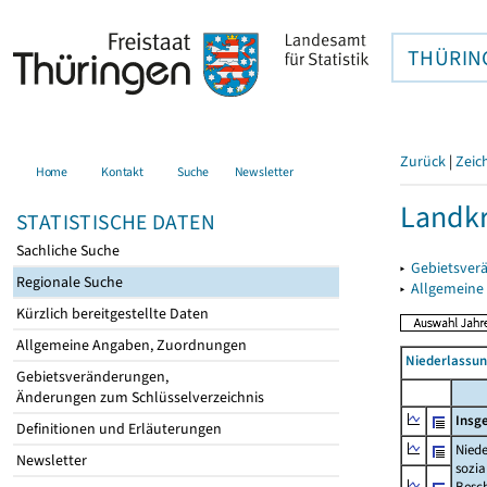
THÜRIN
Zurück
|
Zeic
Home
Kontakt
Suche
Newsletter
Landkr
STATISTISCHE DATEN
Sachliche Suche
▸
Gebietsver
Regionale Suche
▸
Allgemeine
Kürzlich bereitgestellte Daten
Allgemeine Angaben, Zuordnungen
Niederlassu
Gebietsveränderungen,
Änderungen zum Schlüsselverzeichnis
Insg
Definitionen und Erläuterungen
Niede
Newsletter
sozia
Beschä