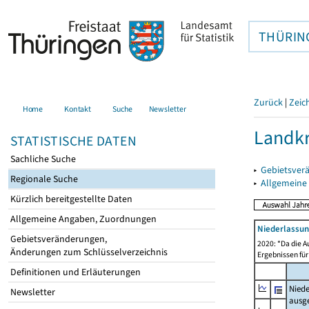
THÜRIN
Zurück
|
Zeic
Home
Kontakt
Suche
Newsletter
Landkr
STATISTISCHE DATEN
Sachliche Suche
▸
Gebietsver
Regionale Suche
▸
Allgemeine
Kürzlich bereitgestellte Daten
Allgemeine Angaben, Zuordnungen
Niederlassun
Gebietsveränderungen,
2020: *Da die A
Änderungen zum Schlüsselverzeichnis
Ergebnissen für
Definitionen und Erläuterungen
Nied
Newsletter
ausg