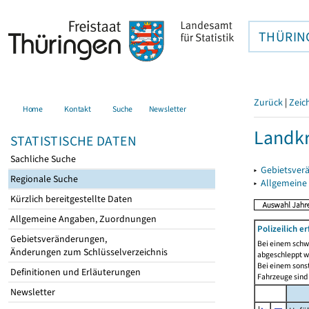
THÜRIN
Zurück
|
Zeic
Home
Kontakt
Suche
Newsletter
Landkr
STATISTISCHE DATEN
Sachliche Suche
▸
Gebietsver
Regionale Suche
▸
Allgemeine
Kürzlich bereitgestellte Daten
Allgemeine Angaben, Zuordnungen
Polizeilich 
Gebietsveränderungen,
Bei einem schwe
Änderungen zum Schlüsselverzeichnis
abgeschleppt we
Bei einem sonst
Definitionen und Erläuterungen
Fahrzeuge sind 
Newsletter