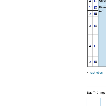
Unfäl
Davo
mit
▴
nach oben
Das Thüringer