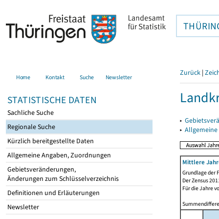
THÜRIN
Zurück
|
Zeic
Home
Kontakt
Suche
Newsletter
Landkr
STATISTISCHE DATEN
Sachliche Suche
▸
Gebietsver
Regionale Suche
▸
Allgemeine
Kürzlich bereitgestellte Daten
Allgemeine Angaben, Zuordnungen
Mittlere Jah
Gebietsveränderungen,
Grundlage der F
Änderungen zum Schlüsselverzeichnis
Der Zensus 2011
Für die Jahre v
Definitionen und Erläuterungen
Summendiffere
Newsletter