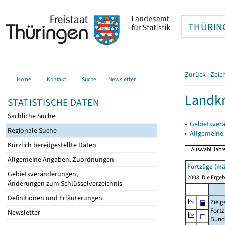
THÜRIN
Zurück
|
Zeic
Home
Kontakt
Suche
Newsletter
Landkr
STATISTISCHE DATEN
Sachliche Suche
▸
Gebietsver
Regionale Suche
▸
Allgemeine
Kürzlich bereitgestellte Daten
Allgemeine Angaben, Zuordnungen
Fortzüge (mä
Gebietsveränderungen,
2008: Die Ergeb
Änderungen zum Schlüsselverzeichnis
Definitionen und Erläuterungen
Zielg
Fortz
Newsletter
Bund