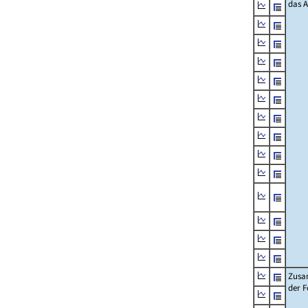
das 
Zusa
der F