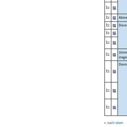
Abme
Davo
Umm
insg
Davo
▴
nach oben