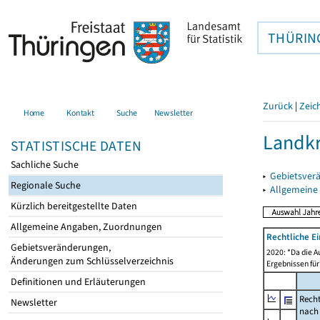
THÜRIN
Zurück
|
Zeic
Home
Kontakt
Suche
Newsletter
Landkr
STATISTISCHE DATEN
Sachliche Suche
▸
Gebietsver
Regionale Suche
▸
Allgemeine
Kürzlich bereitgestellte Daten
Allgemeine Angaben, Zuordnungen
Rechtliche E
Gebietsveränderungen,
2020: *Da die A
Änderungen zum Schlüsselverzeichnis
Ergebnissen für
Definitionen und Erläuterungen
Recht
Newsletter
nach