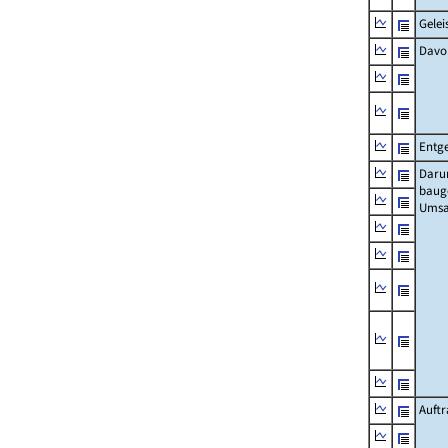
Gelei
Davo
Entge
Daru
baug
Umsa
Auft