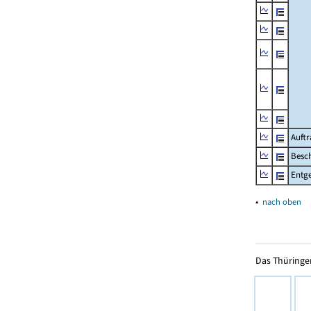
Auftr
Besch
Entge
▴
nach oben
Das Thüringer