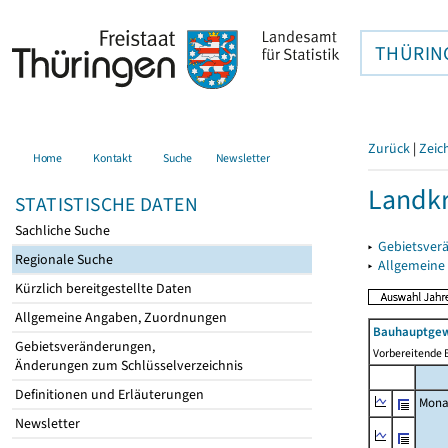
THÜRIN
Zurück
|
Zeic
Home
Kontakt
Suche
Newsletter
Landkr
STATISTISCHE DATEN
Sachliche Suche
▸
Gebietsver
Regionale Suche
▸
Allgemeine
Kürzlich bereitgestellte Daten
Allgemeine Angaben, Zuordnungen
Bauhauptgew
Gebietsveränderungen,
Vorbereitende 
Änderungen zum Schlüsselverzeichnis
Definitionen und Erläuterungen
Mona
Newsletter