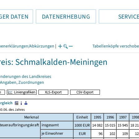
GER DATEN
DATENERHEBUNG
SERVIC
henerklärungen/Abkürzungen
|
Tabellenköpfe verschob
eis: Schmalkalden-Meiningen
änderungen des Landkreises
 Angaben, Zuordnungen
rgleich
0.06. des Jahres
Merkmal
Einheit
1995
1996
1997
199
teueraufbringungskraft
insgesamt
1000 EUR
14 082
15 015
15 945
18 21
je Einwohner
EUR
96
102
109
12