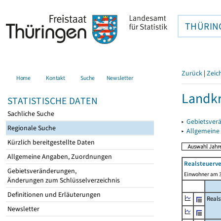
THÜRIN
Zurück
|
Zeic
Home
Kontakt
Suche
Newsletter
Landkr
STATISTISCHE DATEN
Sachliche Suche
▸
Gebietsver
Regionale Suche
▸
Allgemeine
Kürzlich bereitgestellte Daten
Allgemeine Angaben, Zuordnungen
Realsteuerve
Gebietsveränderungen,
Einwohner am 3
Änderungen zum Schlüsselverzeichnis
Definitionen und Erläuterungen
Reals
Newsletter