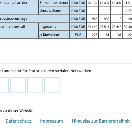
indeanteil an der
Einkommensteuer
1000 EUR
20 152
12 437
10 497
11 51
Umsatzsteuer
1000 EUR
.
.
.
2 77
rbesteuerumlage
1000 EUR
985
935
- 3
20
ereinnahmekraft
insgesamt
1000 EUR
33 249
26 517
26 445
32 30
je Einwohner
EUR
226
181
181
22
 Landesamt für Statistik in den sozialen Netzwerken:
 zu dieser Website:
Datenschutz
Impressum
Hinweise zur Barrierefreiheit