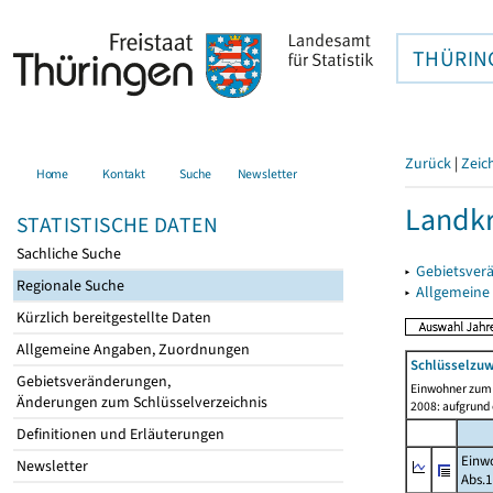
THÜRIN
Zurück
|
Zeic
Home
Kontakt
Suche
Newsletter
Landkr
STATISTISCHE DATEN
Sachliche Suche
▸
Gebietsver
Regionale Suche
▸
Allgemeine
Kürzlich bereitgestellte Daten
Allgemeine Angaben, Zuordnungen
Schlüsselzuw
Gebietsveränderungen,
Einwohner zum 
Änderungen zum Schlüsselverzeichnis
2008: aufgrund
Definitionen und Erläuterungen
Einwo
Newsletter
Abs.