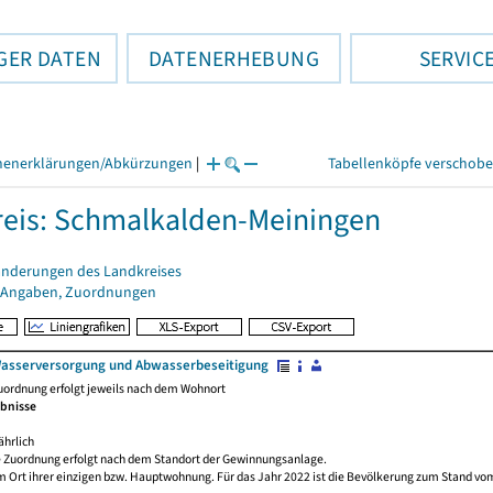
GER DATEN
DATENERHEBUNG
SERVIC
henerklärungen/Abkürzungen
|
Tabellenköpfe verschob
eis: Schmalkalden-Meiningen
änderungen des Landkreises
 Angaben, Zuordnungen
Wasserversorgung und Abwasserbeseitigung
uordnung erfolgt jeweils nach dem Wohnort
ebnisse
ährlich
le Zuordnung erfolgt nach dem Standort der Gewinnungsanlage.
 Ort ihrer einzigen bzw. Hauptwohnung. Für das Jahr 2022 ist die Bevölkerung zum Stand vom