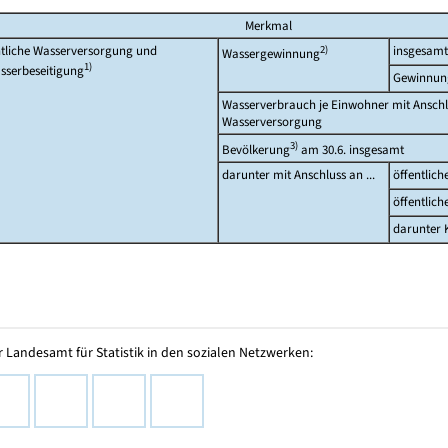
Merkmal
ntliche Wasserversorgung und
2)
insgesamt
Wassergewinnung
1)
sserbeseitigung
Gewinnun
Wasserverbrauch je Einwohner mit Anschlu
Wasserversorgung
3)
Bevölkerung
am 30.6. insgesamt
darunter mit Anschluss an ...
öffentlic
öffentlich
darunter 
 Landesamt für Statistik in den sozialen Netzwerken: