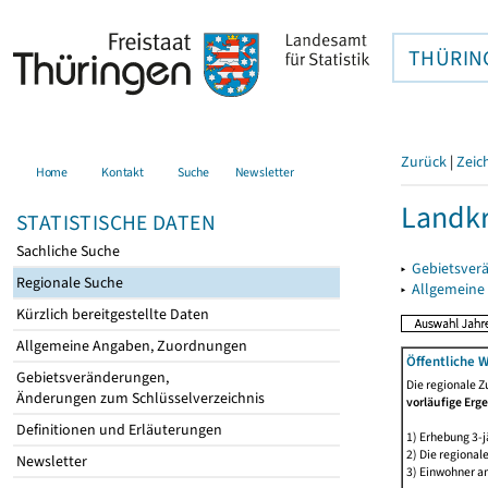
THÜRIN
Zurück
|
Zeic
Home
Kontakt
Suche
Newsletter
Landkr
STATISTISCHE DATEN
Sachliche Suche
▸
Gebietsver
Regionale Suche
▸
Allgemeine
Kürzlich bereitgestellte Daten
Allgemeine Angaben, Zuordnungen
Öffentliche 
Gebietsveränderungen,
Die regionale Z
Änderungen zum Schlüsselverzeichnis
vorläufige Erg
Definitionen und Erläuterungen
1) Erhebung 3-j
2) Die regiona
Newsletter
3) Einwohner am