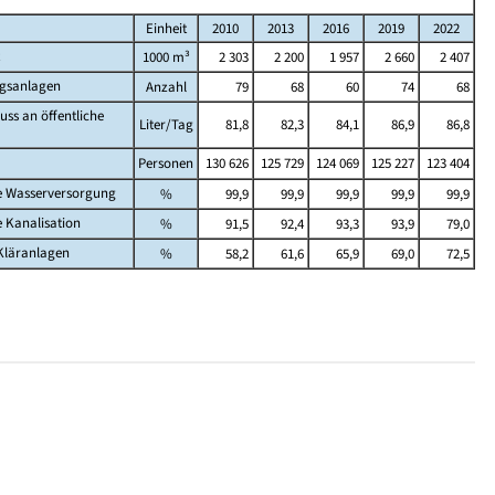
Einheit
2010
2013
2016
2019
2022
1000 m³
2 303
2 200
1 957
2 660
2 407
gsanlagen
Anzahl
79
68
60
74
68
ss an öffentliche
Liter/Tag
81,8
82,3
84,1
86,9
86,8
Personen
130 626
125 729
124 069
125 227
123 404
he Wasserversorgung
%
99,9
99,9
99,9
99,9
99,9
e Kanalisation
%
91,5
92,4
93,3
93,9
79,0
Kläranlagen
%
58,2
61,6
65,9
69,0
72,5