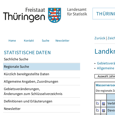
THÜRIN
Zurück
|
Zeic
Home
Kontakt
Suche
Newsletter
Landkr
STATISTISCHE DATEN
Sachliche Suche
▸
Gebietsver
Regionale Suche
▸
Allgemeine
Kürzlich bereitgestellte Daten
Allgemeine Angaben, Zuordnungen
Wasserversor
Gebietsveränderungen,
Die regionale Z
Änderungen zum Schlüsselverzeichnis
Definitionen und Erläuterungen
Verbl
Newsletter
Davo