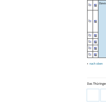
Davo
▴
nach oben
Das Thüringer