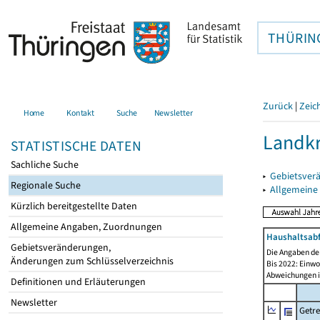
THÜRIN
Zurück
|
Zeic
Home
Kontakt
Suche
Newsletter
Landkr
STATISTISCHE DATEN
Sachliche Suche
▸
Gebietsver
Regionale Suche
▸
Allgemeine
Kürzlich bereitgestellte Daten
Allgemeine Angaben, Zuordnungen
Haushaltsabfä
Gebietsveränderungen,
Die Angaben der
Änderungen zum Schlüsselverzeichnis
Bis 2022: Einwo
Abweichungen i
Definitionen und Erläuterungen
Newsletter
Getre