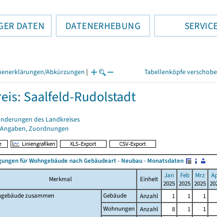
GER DATEN
DATENERHEBUNG
SERVIC
henerklärungen/Abkürzungen
|
Tabellenköpfe verschob
eis: Saalfeld-Rudolstadt
änderungen des Landkreises
 Angaben, Zuordnungen
ungen für Wohngebäude nach Gebäudeart - Neubau - Monatsdaten
Jan
Feb
Mrz
A
Merkmal
Einheit
2025
2025
2025
20
gebäude zusammen
Gebäude
Anzahl
1
1
1
Wohnungen
Anzahl
8
1
1