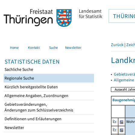
THÜRIN
Zurück
|
Zeic
Home
Kontakt
Suche
Newsletter
Landkr
STATISTISCHE DATEN
Sachliche Suche
▸
Gebietsver
Regionale Suche
▸
Allgemeine
Kürzlich bereitgestellte Daten
Allgemeine Angaben, Zuordnungen
Baugenehmig
Gebietsveränderungen,
Änderungen zum Schlüsselverzeichnis
Definitionen und Erläuterungen
Wohn
Newsletter