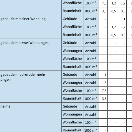
Wohnfläche
100 m²
7,5
1,2
1,2
1
Rauminhalt
1000 m³
3,5
0,5
0,5
1
gebäude mit einer Wohnung
Gebäude
Anzahl
-
1
1
Wohnfläche
100 m²
-
1,2
1,2
1
Rauminhalt
1000 m³
-
0,5
0,5
1
gebäude mit zwei Wohnungen
Gebäude
Anzahl
-
-
-
Wohnungen
Anzahl
-
-
-
Wohnfläche
100 m²
-
-
-
Rauminhalt
1000 m³
-
-
-
gebäude mit drei oder mehr
Gebäude
Anzahl
1
-
-
ungen
Wohnungen
Anzahl
8
-
-
Wohnfläche
100 m²
7,5
-
-
Rauminhalt
1000 m³
3,5
-
-
heime
Gebäude
Anzahl
-
-
-
Wohnungen
Anzahl
-
-
-
Wohnfläche
100 m²
-
-
-
Rauminhalt
1000 m³
-
-
-