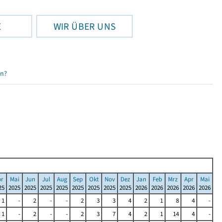
E
WIR ÜBER UNS
en?
pr
Mai
Jun
Jul
Aug
Sep
Okt
Nov
Dez
Jan
Feb
Mrz
Apr
Mai
25
2025
2025
2025
2025
2025
2025
2025
2025
2026
2026
2026
2026
2026
1
-
2
-
-
2
3
3
4
2
1
8
4
-
1
-
2
-
-
2
3
7
4
2
1
14
4
-