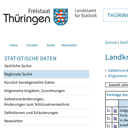
THÜRIN
Zurück
|
Zeic
Home
Kontakt
Suche
Newsletter
Landkr
STATISTISCHE DATEN
Sachliche Suche
▸
Gebietsver
Regionale Suche
▸
Allgemeine
Kürzlich bereitgestellte Daten
Allgemeine Angaben, Zuordnungen
Fortzüge (ins
Gebietsveränderungen,
Änderungen zum Schlüsselverzeichnis
Zielg
Definitionen und Erläuterungen
Fort
in die
Newsletter
kreis