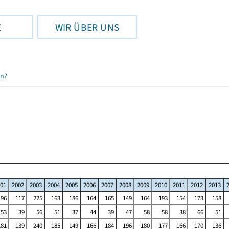
E
WIR ÜBER UNS
en?
01
2002
2003
2004
2005
2006
2007
2008
2009
2010
2011
2012
2013
96
117
225
163
186
164
165
149
164
193
154
173
158
53
39
56
51
37
44
39
47
58
58
38
66
51
181
139
240
185
149
166
184
196
180
177
166
170
136