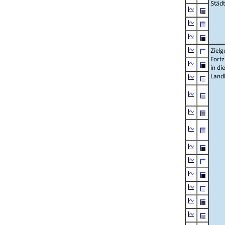
Städ
Zielg
Fort
in die
Landk