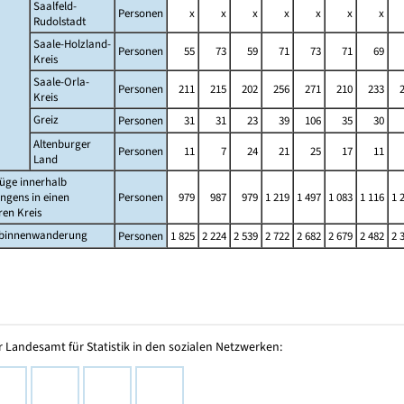
Saalfeld-
Personen
x
x
x
x
x
x
x
Rudolstadt
Saale-Holzland-
Personen
55
73
59
71
73
71
69
Kreis
Saale-Orla-
Personen
211
215
202
256
271
210
233
Kreis
Greiz
Personen
31
31
23
39
106
35
30
Altenburger
Personen
11
7
24
21
25
17
11
Land
üge innerhalb
ngens in einen
Personen
979
987
979
1 219
1 497
1 083
1 116
1 
en Kreis
sbinnenwanderung
Personen
1 825
2 224
2 539
2 722
2 682
2 679
2 482
2 
 Landesamt für Statistik in den sozialen Netzwerken: