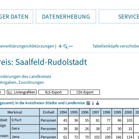
GER DATEN
DATENERHEBUNG
SERVIC
henerklärungen/Abkürzungen
|
Tabellenköpfe verschob
eis: Saalfeld-Rudolstadt
änderungen des Landkreises
 Angaben, Zuordnungen
gesamt) in die kreisfreien Städte und Landkreise
Merkmal
Einheit
1994
1995
1996
1997
1998
1999
2000
20
ebiet
Erfurt
Personen
43
36
55
81
77
86
103
züge
Gera
Personen
39
38
26
38
27
30
31
freien
Jena
Personen
61
72
70
102
100
166
114