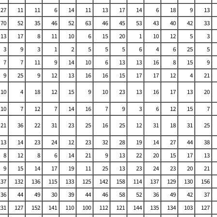
27
11
11
6
14
11
13
17
14
6
18
9
13
70
52
35
46
52
63
46
45
53
43
40
42
33
13
17
8
11
10
6
15
20
1
10
12
5
3
3
9
3
1
2
5
5
5
6
4
6
25
5
7
7
11
9
14
10
6
13
13
16
8
15
9
9
25
9
12
13
16
16
15
17
17
12
4
21
10
4
18
12
15
9
10
23
13
16
17
13
20
10
7
12
7
14
16
7
9
3
6
12
15
7
21
36
22
31
23
25
16
25
12
31
18
31
25
13
14
23
24
12
23
32
28
19
14
27
44
38
8
12
8
6
14
21
9
13
22
20
15
17
13
9
15
14
17
19
11
25
13
23
24
23
20
21
137
132
136
115
133
125
142
158
114
137
129
130
156
36
44
49
30
39
44
46
58
52
36
49
42
37
231
127
152
141
110
100
112
121
144
135
134
103
127