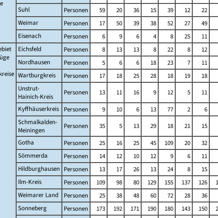
te
Suhl
Personen
59
20
36
15
39
12
22
Weimar
Personen
17
50
39
38
52
27
49
Eisenach
Personen
6
9
6
4
8
25
11
ebiet
Eichsfeld
Personen
8
13
13
8
22
8
12
züge
Nordhausen
Personen
5
6
6
18
23
7
11
reise
Wartburgkreis
Personen
17
18
25
28
18
19
18
Unstrut-
Personen
13
11
16
9
12
5
11
Hainich-Kreis
Kyffhäuserkreis
Personen
9
10
6
13
77
2
6
Schmalkalden-
Personen
35
5
13
29
18
21
15
Meiningen
Gotha
Personen
25
16
25
45
109
20
32
Sömmerda
Personen
14
12
10
12
9
6
11
Hildburghausen
Personen
13
17
26
13
24
8
15
Ilm-Kreis
Personen
109
98
80
129
155
137
126
Weimarer Land
Personen
25
38
48
60
72
28
36
Sonneberg
Personen
173
192
171
190
180
143
150