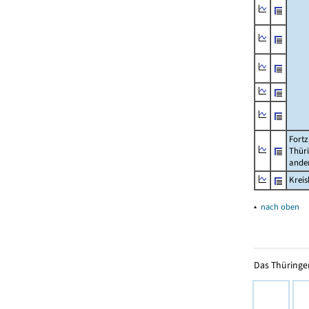
Fortz
Thüri
ander
Krei
▴
nach oben
Das Thüringer