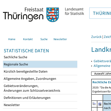
THÜRIN
Zurück
|
Zeic
Home
Kontakt
Suche
Newsletter
Landkr
STATISTISCHE DATEN
Sachliche Suche
▸
Gebietsver
Regionale Suche
▸
Allgemeine
Kürzlich bereitgestellte Daten
Allgemeine Angaben, Zuordnungen
Rechtliche E
Gebietsveränderungen,
2020: *Da die A
Änderungen zum Schlüsselverzeichnis
Ergebnissen für
Definitionen und Erläuterungen
Recht
Newsletter
nach