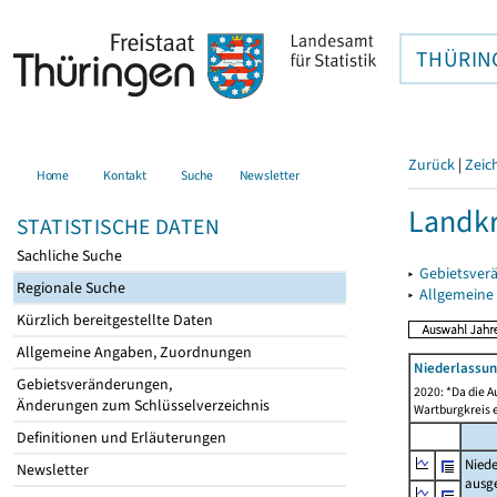
THÜRIN
Zurück
|
Zeic
Home
Kontakt
Suche
Newsletter
Landkr
STATISTISCHE DATEN
Sachliche Suche
▸
Gebietsver
Regionale Suche
▸
Allgemeine
Kürzlich bereitgestellte Daten
Allgemeine Angaben, Zuordnungen
Niederlassun
Gebietsveränderungen,
2020: *Da die A
Änderungen zum Schlüsselverzeichnis
Wartburgkreis 
Definitionen und Erläuterungen
Nied
Newsletter
ausg