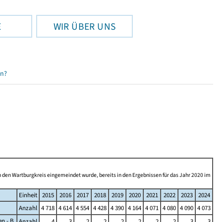
E
WIR ÜBER UNS
en?
n den Wartburgkreis eingemeindet wurde, bereits in den Ergebnissen für das Jahr 2020 im
Einheit
2015
2016
2017
2018
2019
2020
2021
2022
2023
2024
Anzahl
4 718
4 614
4 554
4 428
4 390
4 164
4 071
4 080
4 090
4 073
n - B
Anzahl
4
3
2
2
2
2
2
2
3
3