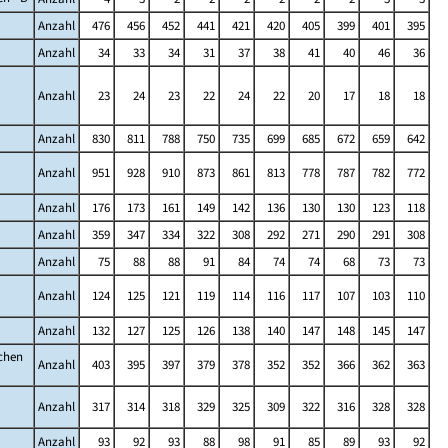
Anzahl
476
456
452
441
421
420
405
399
401
395
Anzahl
34
33
34
31
37
38
41
40
46
36
Anzahl
23
24
23
22
24
22
20
17
18
18
Anzahl
830
811
788
750
735
699
685
672
659
642
Anzahl
951
928
910
873
861
813
778
787
782
772
Anzahl
176
173
161
149
142
136
130
130
123
118
Anzahl
359
347
334
322
308
292
271
290
291
308
Anzahl
75
88
88
91
84
74
74
68
73
73
Anzahl
124
125
121
119
114
116
117
107
103
110
Anzahl
132
127
125
126
138
140
147
148
145
147
ichen
Anzahl
403
395
397
379
378
352
352
366
362
363
Anzahl
317
314
318
329
325
309
322
316
328
328
Anzahl
93
92
93
88
98
91
85
89
93
92