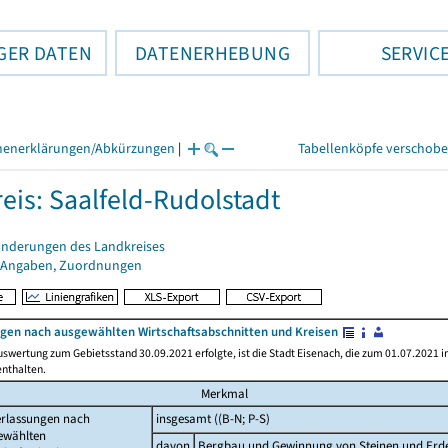
GER DATEN
DATENERHEBUNG
SERVIC
henerklärungen/Abkürzungen
|
Tabellenköpfe verschob
eis: Saalfeld-Rudolstadt
änderungen des Landkreises
 Angaben, Zuordnungen
gen nach ausgewählten Wirtschaftsabschnitten und Kreisen
uswertung zum Gebietsstand 30.09.2021 erfolgte, ist die Stadt Eisenach, die zum 01.07.2021 i
enthalten.
Merkmal
erlassungen nach
insgesamt ((B-N; P-S)
ewählten
davon
Bergbau und Gewinnung von Steinen und Erde