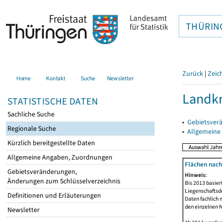
THÜRIN
Zurück
|
Zeic
Home
Kontakt
Suche
Newsletter
Landkr
STATISTISCHE DATEN
Sachliche Suche
▸
Gebietsver
Regionale Suche
▸
Allgemeine
Kürzlich bereitgestellte Daten
Allgemeine Angaben, Zuordnungen
Flächen nach
Gebietsveränderungen,
Hinweis:
Änderungen zum Schlüsselverzeichnis
Bis 2013 basie
Liegenschaftsd
Definitionen und Erläuterungen
Daten fachlich 
den einzelnen N
Newsletter