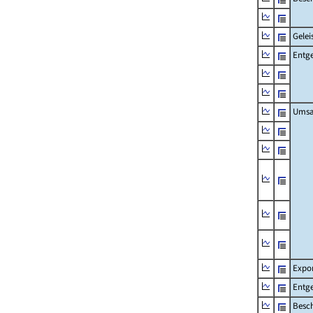
Gelei
Entge
Umsa
Expo
Entge
Besch