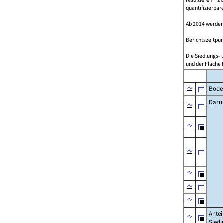
resultieren Fl
quantifizierbar
Ab 2014 werden
Berichtszeitpun
Die Siedlungs- 
und der Fläche 
Bode
Daru
Antei
Siedl