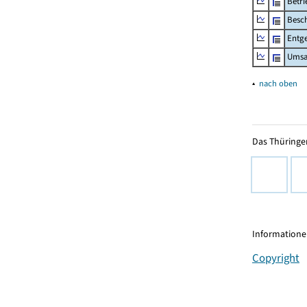
Betri
Besch
Entge
Umsa
▴
nach oben
Das Thüringer
Informationen
Copyright