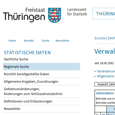
THÜRIN
Zurück
|
Zeic
Home
Kontakt
Suche
Newsletter
Verwal
STATISTISCHE DATEN
Sachliche Suche
seit 18.06.1992
Regionale Suche
▸
Veränderun
Kürzlich bereitgestellte Daten
▸
Allgemeine
Allgemeine Angaben, Zuordnungen
Gebietsveränderungen,
Jahresdaten 
Änderungen zum Schlüsselverzeichnis
Betriebe von U
Definitionen und Erläuterungen
Betriebe und B
Newsletter