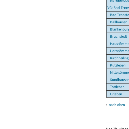
Marolterode
VG: Bad Tenns
Bad Tennsted
Ballhausen
Blankenbur
Bruchstedt
Haussömme
Hornsömme
Kirchheiling
Kutzleben
Mittelsömm
Sundhause
Tottleben
Urleben
▴
nach oben