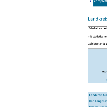
komplet
Landkrei
mit statistisch
Gebietsstand: 1
E
Ver
Landkreis Un
Bad Langensa
Mühlhausen/T