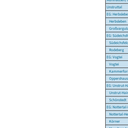
Unstruttal
EG: Herbsleb
Herbsleben
Großvargul
EG: Südeichsf
Südeichsfel
Rodeberg
EG: Vogtei
Vogtei
Kammerfors
Oppershaus
EG: Unstrut-H
Unstrut-Hai
Schönstedt
EG: Nottertal
Nottertal-Hei
Körner