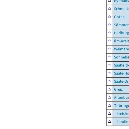
Kyffhäus
Schmalk
Gotha
Sömmer
Hildbur
Ilm-Krei
Weimare
Sonnebe
Saalfeld
Saale-Ho
Saale-Or
Greiz
Altenbu
Thüring
kreisfre
Landkre