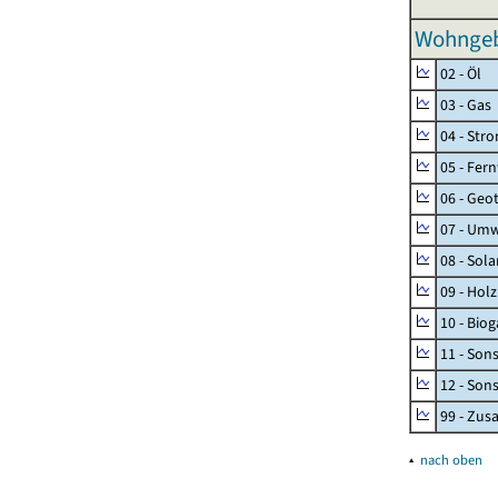
Wohngeb
02 - Öl
03 - Gas
04 - Str
05 - Fer
06 - Geo
07 - Umw
08 - Sol
09 - Holz
10 - Biog
11 - Son
12 - Son
99 - Zu
▴
nach oben