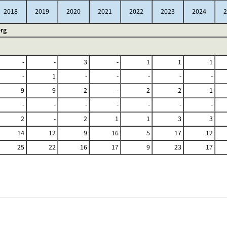
2018
2019
2020
2021
2022
2023
2024
2
rg
-
-
3
-
1
1
1
-
1
-
-
-
-
-
9
9
2
-
2
2
1
-
-
-
-
-
-
-
2
-
2
1
1
3
3
14
12
9
16
5
17
12
25
22
16
17
9
23
17