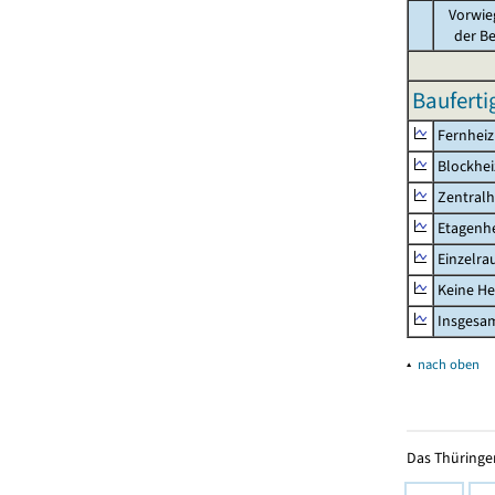
Vorwie
der B
Bauferti
Fernhei
Blockhe
Zentralh
Etagenh
Einzelr
Keine He
Insgesa
▴
nach oben
Das Thüringer