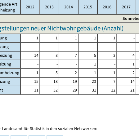
gende Art
2012
2013
2014
2015
2016
2017
eheizung
Sonnebe
gstellungen neuer Nichtwohngebäude (Anzahl)
zung
1
1
1
1
1
-
izung
-
-
-
-
-
-
eizung
14
8
7
5
3
4
eizung
-
-
-
1
-
1
aumheizung
1
5
2
1
1
2
izung
15
18
19
23
7
14
mt
31
32
29
31
12
21
 Landesamt für Statistik in den sozialen Netzwerken: