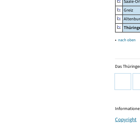
Saale-Or
Greiz
Altenbu
Thüring
▴
nach oben
Das Thüringer
Informationen
Copyright