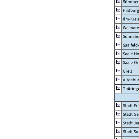
Sömmer
Hildbur
Ilm-Krei
Weimare
Sonnebe
Saalfeld
Saale-Ho
Saale-Or
Greiz
Altenbu
Thüring
Stadt Erf
Stadt Ge
Stadt Je
Stadt Su