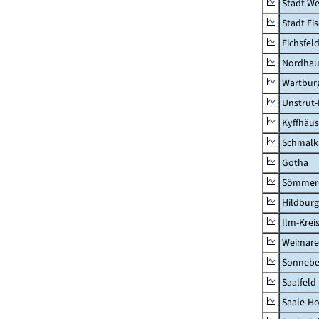
Stadt W
Stadt Ei
Eichsfel
Nordhau
Wartburg
Unstrut-
Kyffhäus
Schmalk
Gotha
Sömmer
Hildbur
Ilm-Krei
Weimare
Sonnebe
Saalfeld
Saale-Ho