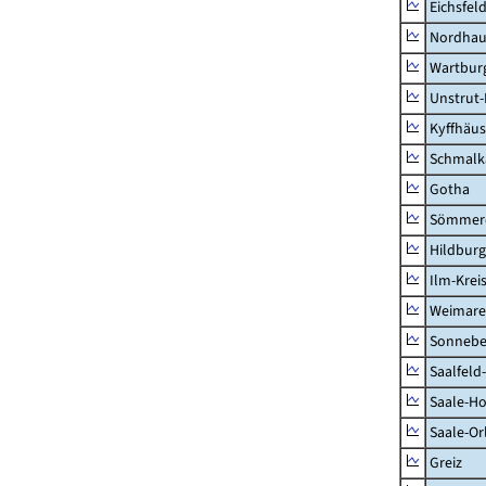
Eichsfel
Nordhau
Wartburg
Unstrut-
Kyffhäus
Schmalk
Gotha
Sömmer
Hildbur
Ilm-Krei
Weimare
Sonnebe
Saalfeld
Saale-Ho
Saale-Or
Greiz