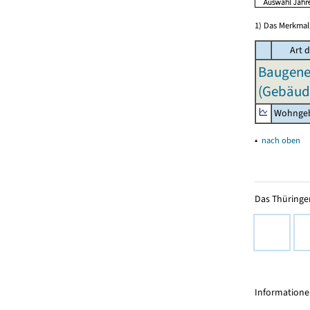
1) Das Merkmal 
Art 
Baugeneh
(Gebäud
Wohngeb
▴
nach oben
Das Thüringer
Informationen