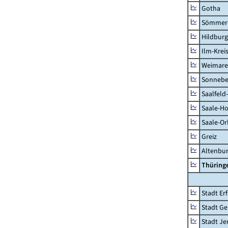
Gotha
Sömmer
Hildbur
Ilm-Krei
Weimare
Sonnebe
Saalfeld
Saale-Ho
Saale-Or
Greiz
Altenbu
Thüring
Stadt Erf
Stadt Ge
Stadt Je