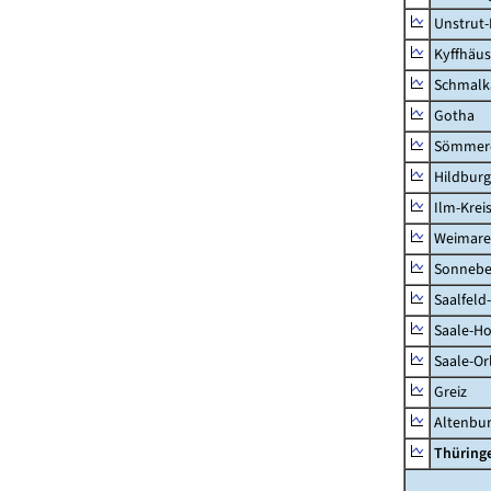
Unstrut-
Kyffhäus
Schmalk
Gotha
Sömmer
Hildbur
Ilm-Krei
Weimare
Sonnebe
Saalfeld
Saale-Ho
Saale-Or
Greiz
Altenbu
Thüring