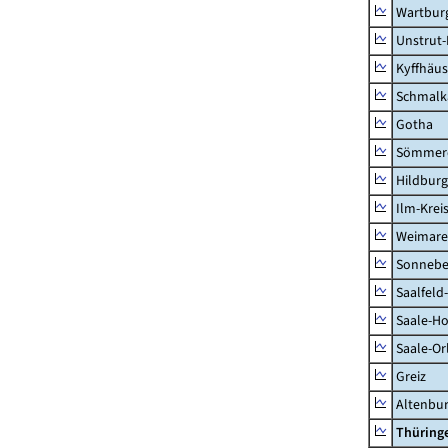
Wartburg
Unstrut-
Kyffhäus
Schmalk
Gotha
Sömmer
Hildbur
Ilm-Krei
Weimare
Sonnebe
Saalfeld
Saale-Ho
Saale-Or
Greiz
Altenbu
Thüring