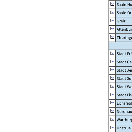
Saale-Ho
Saale-Or
Greiz
Altenbu
Thüring
Stadt Erf
Stadt Ge
Stadt Je
Stadt Su
Stadt W
Stadt Ei
Eichsfel
Nordhau
Wartburg
Unstrut-