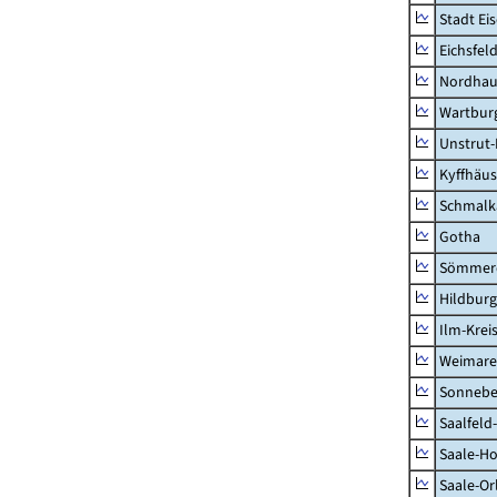
Stadt Ei
Eichsfel
Nordhau
Wartburg
Unstrut-
Kyffhäus
Schmalk
Gotha
Sömmer
Hildbur
Ilm-Krei
Weimare
Sonnebe
Saalfeld
Saale-Ho
Saale-Or