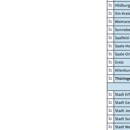
Hildbur
Ilm-Krei
Weimare
Sonnebe
Saalfeld
Saale-Ho
Saale-Or
Greiz
Altenbu
Thüring
Stadt Erf
Stadt Ge
Stadt Je
Stadt Su
Stadt W