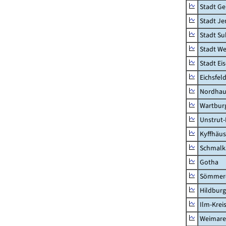
Stadt Ge
Stadt Je
Stadt Su
Stadt W
Stadt Ei
Eichsfel
Nordhau
Wartburg
Unstrut-
Kyffhäus
Schmalk
Gotha
Sömmer
Hildbur
Ilm-Krei
Weimare