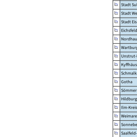
Stadt Su
Stadt W
Stadt Ei
Eichsfel
Nordhau
Wartburg
Unstrut-
Kyffhäus
Schmalk
Gotha
Sömmer
Hildbur
Ilm-Krei
Weimare
Sonnebe
Saalfeld