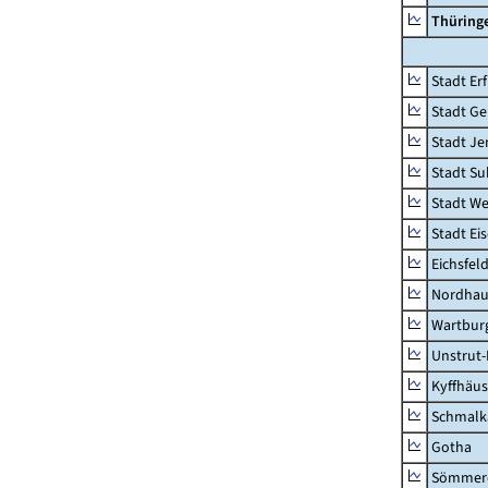
Thüring
Stadt Erf
Stadt Ge
Stadt Je
Stadt Su
Stadt W
Stadt Ei
Eichsfel
Nordhau
Wartburg
Unstrut-
Kyffhäus
Schmalk
Gotha
Sömmer