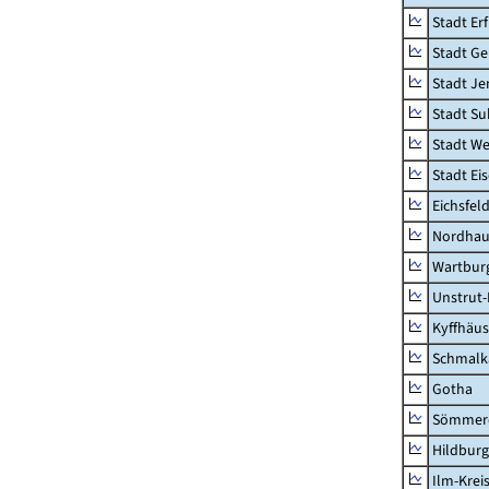
Stadt Erf
Stadt Ge
Stadt Je
Stadt Su
Stadt W
Stadt Ei
Eichsfel
Nordhau
Wartburg
Unstrut-
Kyffhäus
Schmalk
Gotha
Sömmer
Hildbur
Ilm-Krei