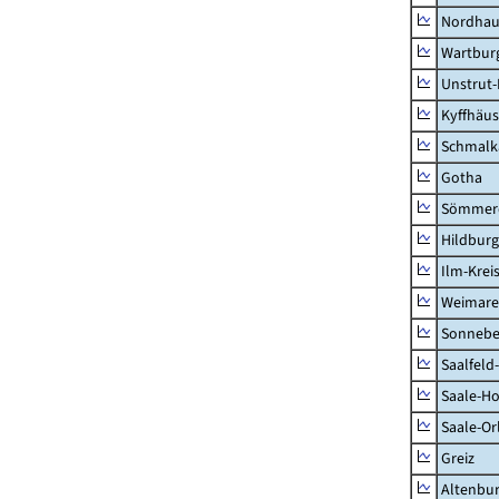
Nordhau
Wartburg
Unstrut-
Kyffhäus
Schmalk
Gotha
Sömmer
Hildbur
Ilm-Krei
Weimare
Sonnebe
Saalfeld
Saale-Ho
Saale-Or
Greiz
Altenbu