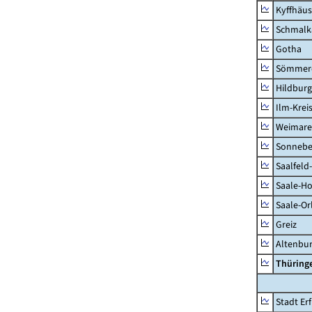
Kyffhäus
Schmalk
Gotha
Sömmer
Hildbur
Ilm-Krei
Weimare
Sonnebe
Saalfeld
Saale-Ho
Saale-Or
Greiz
Altenbu
Thüring
Stadt Erf