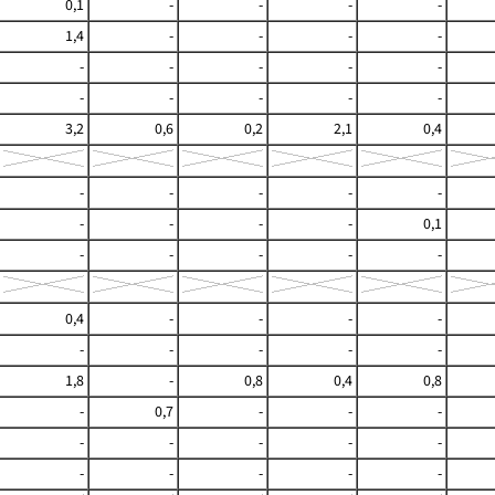
0,1
-
-
-
-
1,4
-
-
-
-
-
-
-
-
-
-
-
-
-
-
3,2
0,6
0,2
2,1
0,4
-
-
-
-
-
-
-
-
-
0,1
-
-
-
-
-
0,4
-
-
-
-
-
-
-
-
-
1,8
-
0,8
0,4
0,8
-
0,7
-
-
-
-
-
-
-
-
-
-
-
-
-