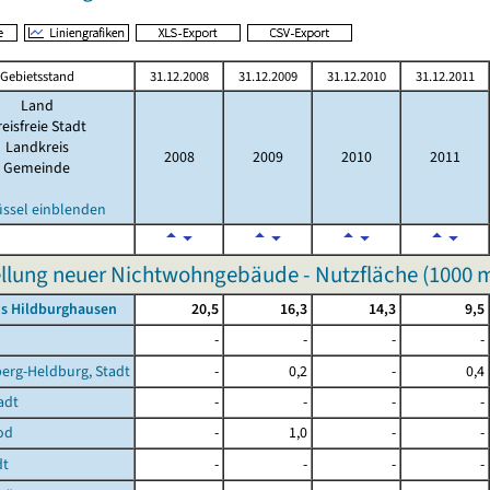
Gebietsstand
31.12.2008
31.12.2009
31.12.2010
31.12.2011
Land
eisfreie Stadt
Landkreis
2008
2009
2010
2011
Gemeinde
üssel einblenden
ellung neuer Nichtwohngebäude - Nutzfläche (
1000 
is Hildburghausen
20,5
16,3
14,3
9,5
-
-
-
-
erg-Heldburg, Stadt
-
0,2
-
0,4
adt
-
-
-
-
od
-
1,0
-
-
dt
-
-
-
-