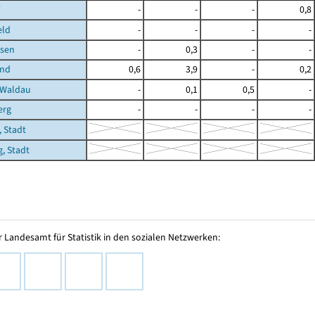
-
-
-
0,8
eld
-
-
-
-
sen
-
0,3
-
-
und
0,6
3,9
-
0,2
-Waldau
-
0,1
0,5
-
erg
-
-
-
-
 Stadt
, Stadt
 Landesamt für Statistik in den sozialen Netzwerken: