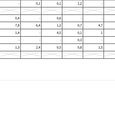
-
0,1
0,1
1,2
-
0,4
-
0,6
-
-
7,8
6,4
1,2
0,7
4,7
1,4
-
4,5
0,1
1
-
-
-
0,3
-
1,3
2,4
0,5
0,8
1,5