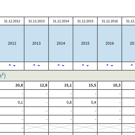
31.12.2012
31.12.2013
31.12.2014
31.12.2015
31.12.2016
31.12
2012
2013
2014
2015
2016
20
m²
)
20,8
12,8
15,1
15,5
10,3
-
-
-
-
-
0,1
-
0,8
0,4
-
-
-
-
-
-
-
-
-
-
-
-