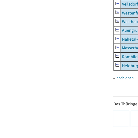
Veilsdorf
Westenf
Westhau
Auengr
Nahetal
Masserb
Römhild,
Heldburg
▴
nach oben
Das Thüringer