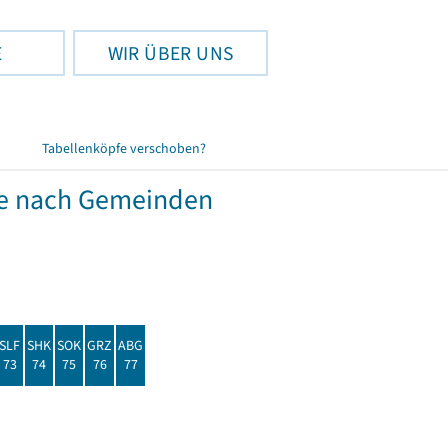
E
WIR ÜBER UNS
Tabellenköpfe verschoben?
de nach Gemeinden
SLF
SHK
SOK
GRZ
ABG
73
74
75
76
77