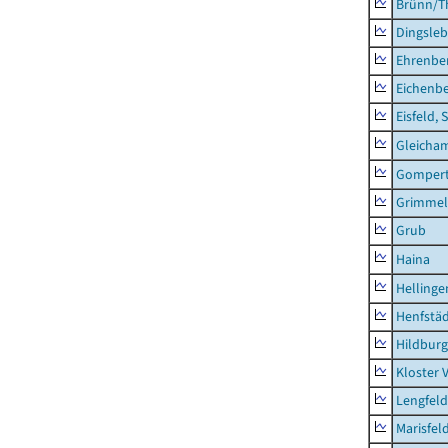
Brünn/T
Dingsle
Ehrenbe
Eichenb
Eisfeld, 
Gleicha
Gompert
Grimmel
Grub
Haina
Hellinge
Henfstä
Hildburg
Kloster 
Lengfeld
Marisfel