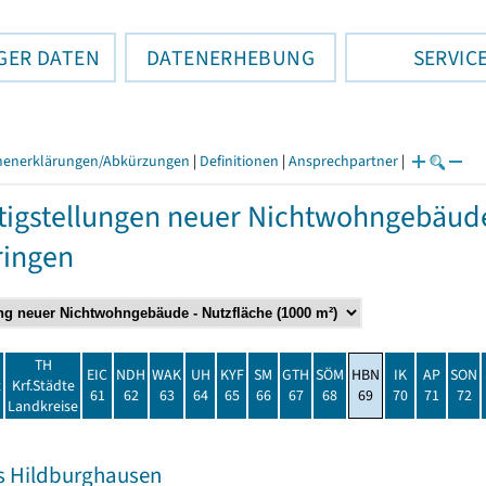
GER DATEN
DATENERHEBUNG
SERVIC
henerklärungen/Abkürzungen
|
Definitionen
|
Ansprechpartner
|
tigstellungen neuer Nichtwohngebäu
ringen
TH
EIC
NDH
WAK
UH
KYF
SM
GTH
SÖM
HBN
IK
AP
SON
t
Krf.Städte
61
62
63
64
65
66
67
68
69
70
71
72
Landkreise
s Hildburghausen