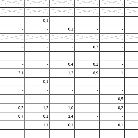
-
0,1
-
-
-
-
-
0,1
-
-
-
-
-
0,3
-
-
-
-
-
-
-
-
0,4
0,1
-
2,1
-
1,2
8,9
1
-
0,1
-
-
-
-
-
-
-
-
-
-
-
-
0,5
0,2
1,2
1,0
-
0,2
0,7
0,1
3,4
-
-
-
1,1
0,1
-
0,1
-
-
-
-
-