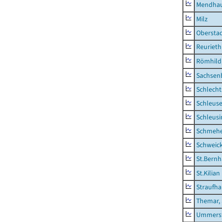
Mendha
Milz
Obersta
Reurieth
Römhild,
Sachsen
Schlecht
Schleus
Schleusi
Schmeh
Schweic
St.Bernh
St.Kilian
Straufha
Themar, 
Ummerst