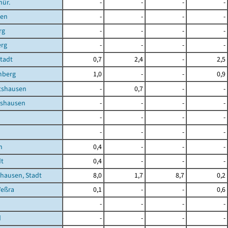
hür.
-
-
-
-
ben
-
-
-
-
rg
-
-
-
-
erg
-
-
-
-
Stadt
0,7
2,4
-
2,5
mberg
1,0
-
-
0,9
shausen
-
0,7
-
-
shausen
-
-
-
-
-
-
-
-
-
-
-
-
n
0,4
-
-
-
dt
0,4
-
-
-
hausen, Stadt
8,0
1,7
8,7
0,2
Veßra
0,1
-
-
0,6
-
-
-
-
d
-
-
-
-