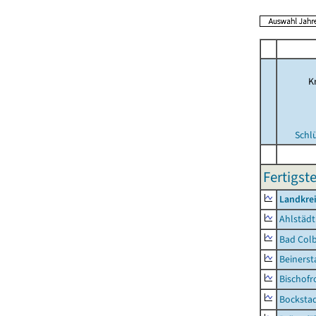
Kr
Schl
Fertigst
Landkre
Ahlstädt
Bad Colb
Beinerst
Bischofr
Bocksta