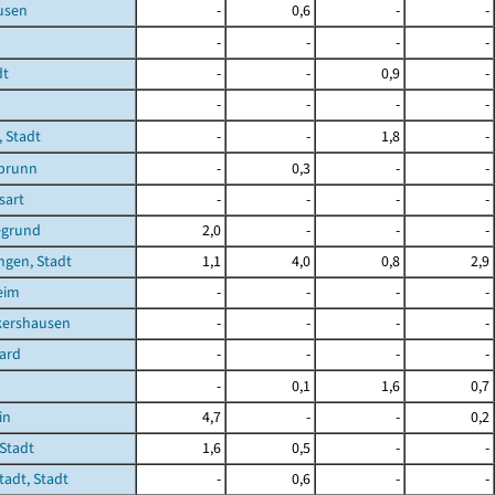
usen
-
0,6
-
-
-
-
-
-
dt
-
-
0,9
-
-
-
-
-
 Stadt
-
-
1,8
-
brunn
-
0,3
-
-
sart
-
-
-
-
egrund
2,0
-
-
-
ngen, Stadt
1,1
4,0
0,8
2,9
eim
-
-
-
-
kershausen
-
-
-
-
ard
-
-
-
-
-
0,1
1,6
0,7
in
4,7
-
-
0,2
Stadt
1,6
0,5
-
-
adt, Stadt
-
0,6
-
-