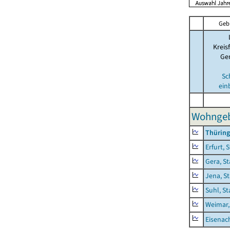
Geb
Kreis
Ge
Sc
ein
Wohngeb
Thürin
Erfurt, 
Gera, St
Jena, S
Suhl, St
Weimar,
Eisenach