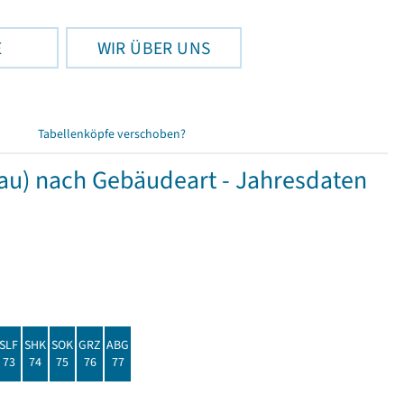
E
WIR ÜBER UNS
Tabellenköpfe verschoben?
) nach Gebäudeart - Jahresdaten
SLF
SHK
SOK
GRZ
ABG
73
74
75
76
77