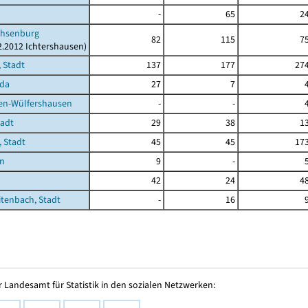
-
65
2
hsenburg
82
115
7
12.2012 Ichtershausen)
 Stadt
137
177
27
oda
27
7
en-Wülfershausen
-
-
tadt
29
38
1
, Stadt
45
45
17
en
9
-
42
24
4
tenbach, Stadt
-
16
 Landesamt für Statistik in den sozialen Netzwerken: