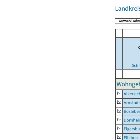
Landkreis
K
Schl
Wohngeb
Alkersle
Arnstadt
Böslebe
Dornhe
Elgersbu
Elleben