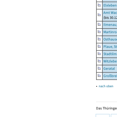
Elxleben
Amt Wac
(bis 30.
Ilmenau,
Martinr
Osthaus
Plaue, S
Stadtilm
Witzleb
Geratal
Großbrei
▴
nach oben
Das Thüringer