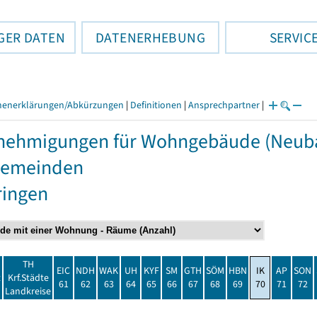
GER DATEN
DATENERHEBUNG
SERVIC
henerklärungen/Abkürzungen
|
Definitionen
|
Ansprechpartner
|
ehmigungen für Wohngebäude (Neubau
Gemeinden
ringen
TH
EIC
NDH
WAK
UH
KYF
SM
GTH
SÖM
HBN
IK
AP
SON
t
Krf.Städte
61
62
63
64
65
66
67
68
69
70
71
72
Landkreise