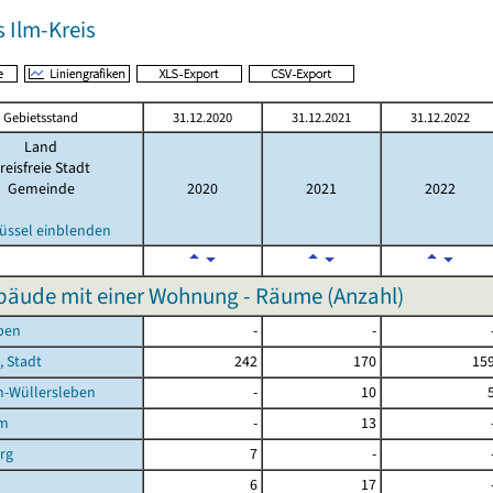
 Ilm-Kreis
Gebietsstand
31.12.2020
31.12.2021
31.12.2022
Land
reisfreie Stadt
Gemeinde
2020
2021
2022
üssel einblenden
äude mit einer Wohnung - Räume (Anzahl)
ben
-
-
, Stadt
242
170
15
n-Wüllersleben
-
10
im
-
13
rg
7
-
6
17